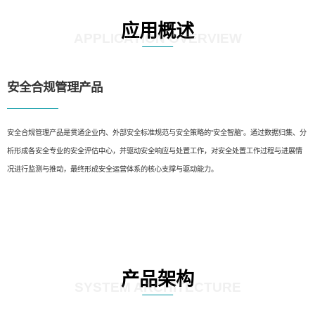
应用概述
APPLICATION OVERVIEW
安全合规管理产品
安全合规管理产品是贯通企业内、外部安全标准规范与安全策略的“安全智脑”。通过数据归集、分
析形成各安全专业的安全评估中心，并驱动安全响应与处置工作，对安全处置工作过程与进展情
况进行监测与推动，最终形成安全运营体系的核心支撑与驱动能力。
产品架构
SYSTEM ARCHITECTURE