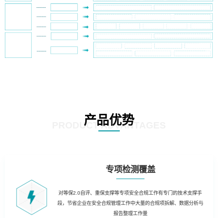
产品优势
PRODUCT ADVANTAGES
专项检测覆盖
对等保2.0自评、重保支撑等专项安全合规工作有专门的技术支撑手
段，节省企业在安全合规管理工作中大量的合规项拆解、数据分析与
报告整理工作量