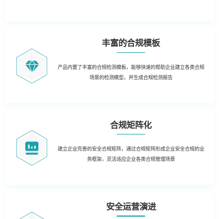
丰富的合规模板
产品内置了丰富的合规检测模板，能够快速的帮助企业建立各类合规
场景的检测模型，并生成合规检测报告
合规矩阵化
建立企业完善的安全合规矩阵，通过合规矩阵形成企业安全合规的业
务框架，灵活适应企业各类合规管理场景
安全运营演进