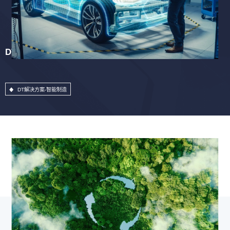
DT解决方案-智能制造
DT解决方案-智能制造