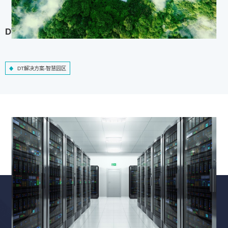
DT解决方案-智慧园区
DT解决方案-智慧园区