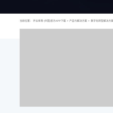
当前位置：
开云体育·(中国)官方APP下载
>
产品与解决方案
>
数字化转型解决方