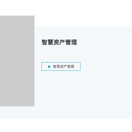
智慧资产管理
智慧资产管理