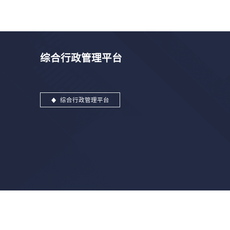
综合行政管理平台
综合行政管理平台