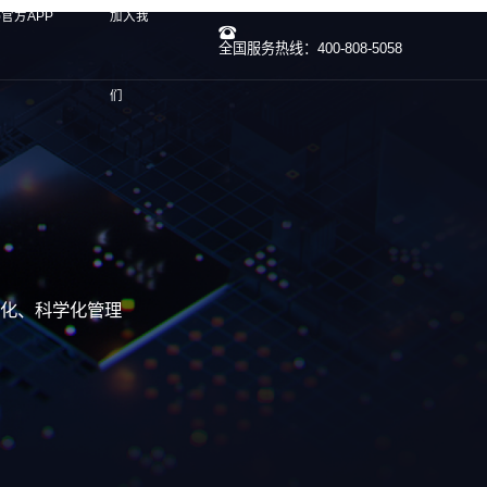
)官方APP
加入我
全国服务热线：400-808-5058
们
化、科学化管理