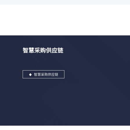
智慧采购供应链
智慧采购供应链