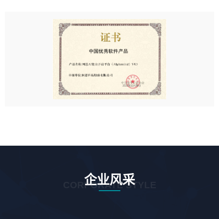
企业风采
CORPORATE STYLE