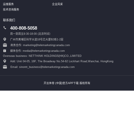
运维服务
企业风采
技术咨询服务
联系我们
400-808-5058
周一到周五9:30-18:00 (北京时间）
广州市黄埔区科学大道18号芯大厦B2栋1-2层
商务合作: marketing@telemarketingcanada.com
媒体合作: media@telemarketingcanada.com
Overseas business: NETTHINK HOLDINGS(HK)CO.,LIMITED
Add: Unit 04-05, 16F, The Broadway No.54-62 Lockhart Road,
Wanchai, HongKong
Email: sinontt_business@telemarketingcanada.com
开云体育·(中国)官方APP下载 版权所有