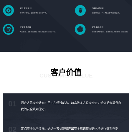
客户价值
CUSTOMER VALUE
01
提升人员安全认知：员工在经过动态、静态等多方位安全意识培训后会提升自
我的安全认知能力。
02
定点安全风险清除：通过一套机制筛选出安全意识较弱的人群进行针对性提