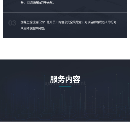
升，消除隐患防范于未然。
03
加强主观规范行为：提升员工的信息安全风险意识可以自然地规范人的行为，
从而降低整体风险。
服务内容
service content