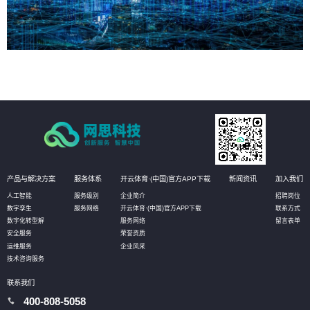
产品与解决方案
服务体系
开云体育·(中国)官方APP下载
新闻资讯
加入我们
人工智能
服务级别
企业简介
招聘岗位
数字孪生
服务网络
开云体育·(中国)官方APP下载
联系方式
数字化转型解
服务网络
留言表单
安全服务
荣誉资质
运维服务
企业风采
技术咨询服务
联系我们
400-808-5058