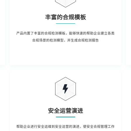
丰富的合规模板
产品内置了丰富的合规检测模板，能够快速的帮助企业建立各类
合规场景的检测模型，并生成合规检测报告
安全运营演进
帮助企业进行安全运维到安全运营的演进，使安全合规管理工作