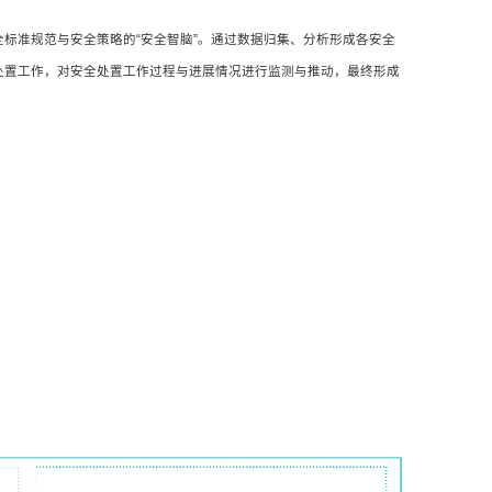
标准规范与安全策略的“安全智脑”。通过数据归集、分析形成各安全
处置工作，对安全处置工作过程与进展情况进行监测与推动，最终形成