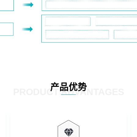
产品优势
PRODUCT ADVANTAGES