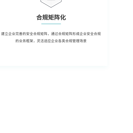
合规矩阵化
建立企业完善的安全合规矩阵，通过合规矩阵形成企业安全合规
的业务框架，灵活适应企业各类合规管理场景