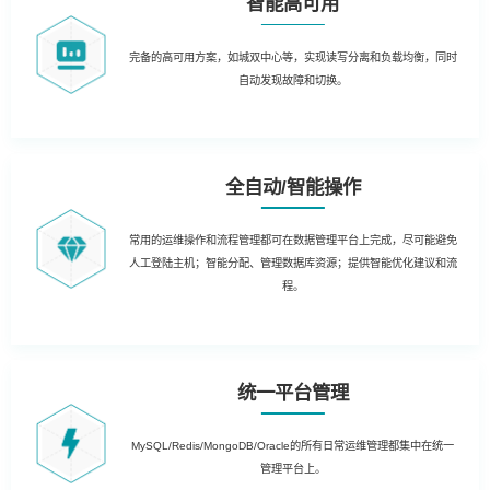
智能高可用
完备的高可用方案，如城双中心等，实现读写分离和负载均衡，同时
自动发现故障和切换。
全自动/智能操作
常用的运维操作和流程管理都可在数据管理平台上完成，尽可能避免
人工登陆主机；智能分配、管理数据库资源；提供智能优化建议和流
程。
统一平台管理
MySQL/Redis/MongoDB/Oracle的所有日常运维管理都集中在统一
管理平台上。