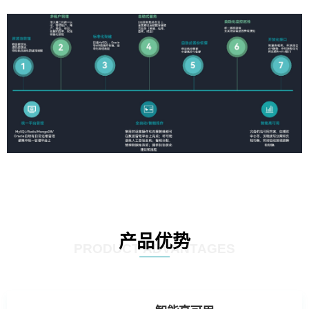
产品优势
PRODUCT ADVANTAGES