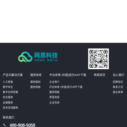
03
遵守国际标准和最佳实践，提供相应的数据管理方案，确保数据能够实现有效
的备份、恢复和保护，防止不必要的数据损失。
04
提供全方位的数据库管理服务，包括数据库设计、部署、监控、维护和优化等
环节，确保数据库系统的稳定运行，提高业务可用性和数据安全。
产品与解决方案
服务体系
开云体育·(中国)官方APP下载
新闻资讯
加入我们
人工智能
服务级别
企业简介
招聘岗位
数字孪生
服务网络
开云体育·(中国)官方APP下载
联系方式
数字化转型解
服务网络
留言表单
安全服务
荣誉资质
运维服务
企业风采
技术咨询服务
联系我们
400-808-5058