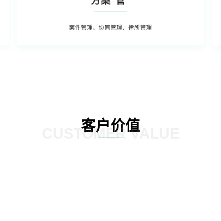
方案“管”
案件管理、协同管理、律所管理
客户价值
CUSTOMER VALUE
据和法务数据精
加强律师所管理，增加引入、考核评
加强全方位普法
上，为企业经营
价、监督执行等相关流程，提高法律
PC端同步支