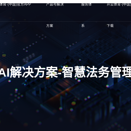
体育·(中国)官方APP
产品与解决
服务体
开云体育·(中国
方案
系
下载
AI解决方案-智慧法务管