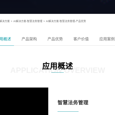
及解决方案
>
AI解决方案-智慧法务管理
>
AI解决方案-智慧法务管理-产品优势
用概述
产品架构
产品优势
客户价值
应用案例
应用概述
APPLICATION OVERVIEW
智慧法务管理