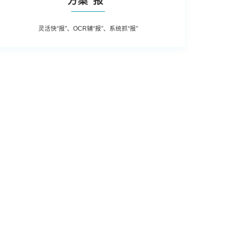
方案“报”
灵活快“报”、OCR辅“报”、系统抓“报”
宣传，APP、微信、
强化作业流程分析，落实责任主体，
撑，普法讲座，普法刊
促使法务管理规范、标准、流程的有