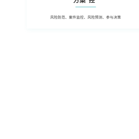
方案“控”
风险防范、案件监控、风险预测、参与决策
根据全生命周期管理特点，对案件管
在支持法务基础数
理、争议诉讼、知识产权等核心业务
确、及时记录的基础