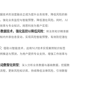
据技术的深度融合正成为提升业务效率、降低风险的新
，强化业务监控与智能预警，降低潜在风险。同时，AI
效率与专业知识。网思科技为客户实现：
理与数据技术，强化监控以降低风险：
将法务知识精准嵌
知内外部信息变动，实现风险智能预警，有效防控潜在
率：
借助AI智能技术，运用NLP技术实现案例知识标签
例推送与预测，为用户提供专业支持，增强工作效率与
推动数智化转型：
深入分析业务数据与基础数据，挖掘数
流程，更新风险知识库，持续降低法律风险，引领数智