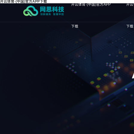
开云体育·(中国)官方APP下载
开云体育·(中国)官方APP
开云
下载
下载