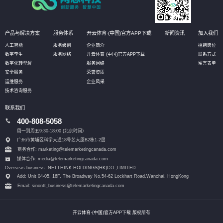
产品与解决方案
服务体系
开云体育·(中国)官方APP下载
新闻资讯
加入我们
人工智能
服务级别
企业简介
招聘岗位
数字孪生
服务网络
开云体育·(中国)官方APP下载
联系方式
数字化转型解
服务网络
留言表单
安全服务
荣誉资质
运维服务
企业风采
技术咨询服务
联系我们
400-808-5058
周一到周五9:30-18:00 (北京时间）
广州市黄埔区科学大道18号芯大厦B2栋1-2层
商务合作: marketing@telemarketingcanada.com
媒体合作: media@telemarketingcanada.com
Overseas business: NETTHINK HOLDINGS(HK)CO.,LIMITED
Add: Unit 04-05, 16F, The Broadway No.54-62 Lockhart Road,
Wanchai, HongKong
Email: sinontt_business@telemarketingcanada.com
开云体育·(中国)官方APP下载 版权所有