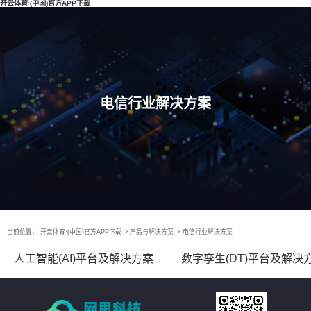
开云体育·(中国)官方APP下载
电信行业解决方案
当前位置：
开云体育·(中国)官方APP下载
>
产品与解决方案
>
电信行业解决方案
人工智能(AI)平台及解决方案
数字孪生(DT)平台及解决