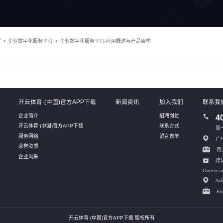
案
>
企业数字化服务平台
>
企业数字化服务平台-应用概述与产品架构
开云体育·(中国)官方APP下载
新闻资讯
加入我们
联系我
企业简介
招聘岗位
4
开云体育·(中国)官方APP下载
联系方式
周一
服务网络
留言表单
广
荣誉资质
商务
企业风采
媒体
Oversea
Add
Em
开云体育·(中国)官方APP下载 版权所有