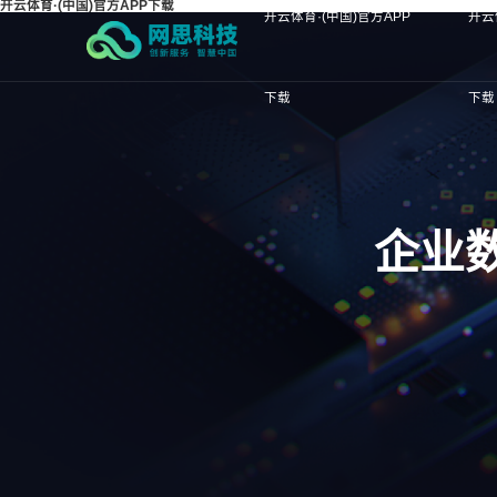
开云体育·(中国)官方APP下载
开云体育·(中国)官方APP
开云
下载
下载
企业