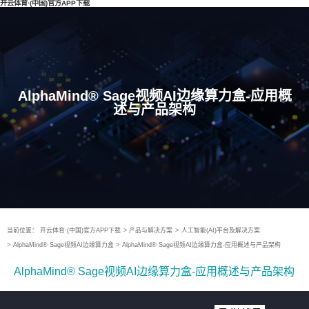
开云体育·(中国)官方APP下载
AlphaMind® Sage视频AI边缘算力盒-应用概
述与产品架构
当前位置：
开云体育·(中国)官方APP下载
>
产品与解决方案
>
人工智能(AI)平台及解决方案
>
AlphaMind® Sage视频AI边缘算力盒
>
AlphaMind® Sage视频AI边缘算力盒-应用概述与产品架构
AlphaMind® Sage视频AI边缘算力盒-应用概述与产品架构