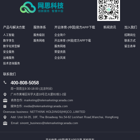
产品与解决方案
服务体系
开云体育·(中国)官方APP下载
新闻资讯
加入我们
人工智能
服务级别
企业简介
招聘岗位
数字孪生
服务网络
开云体育·(中国)官方APP下载
联系方式
数字化转型解
服务网络
留言表单
安全服务
荣誉资质
运维服务
企业风采
技术咨询服务
联系我们
400-808-5058
周一到周五9:30-18:00 (北京时间）
广州市黄埔区科学大道18号芯大厦B2栋1-2层
商务合作: marketing@telemarketingcanada.com
媒体合作: media@telemarketingcanada.com
Overseas business: NETTHINK HOLDINGS(HK)CO.,LIMITED
Add: Unit 04-05, 16F, The Broadway No.54-62 Lockhart Road,
Wanchai, HongKong
Email: sinontt_business@telemarketingcanada.com
开云体育·(中国)官方APP下载 版权所有