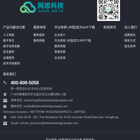
产品与解决方案
服务体系
开云体育·(中国)官方APP下载
新闻资讯
加入我们
人工智能
服务级别
企业简介
招聘岗位
数字孪生
服务网络
开云体育·(中国)官方APP下载
联系方式
数字化转型解
服务网络
留言表单
安全服务
荣誉资质
运维服务
企业风采
技术咨询服务
联系我们
400-808-5058
周一到周五9:30-18:00 (北京时间）
广州市黄埔区科学大道18号芯大厦B2栋1-2层
商务合作: marketing@telemarketingcanada.com
媒体合作: media@telemarketingcanada.com
Overseas business: NETTHINK HOLDINGS(HK)CO.,LIMITED
Add: Unit 04-05, 16F, The Broadway No.54-62 Lockhart Road,
Wanchai, HongKong
Email: sinontt_business@telemarketingcanada.com
开云体育·(中国)官方APP下载 版权所有