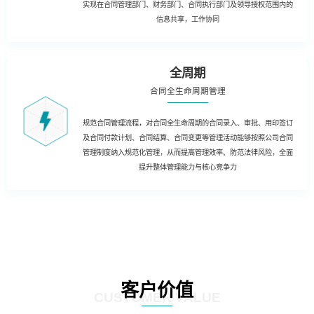
实现在合同管理部门、财务部门、合同执行部门及领导授权范围内的
信息共享，工作协同
全周期
合同全生命周期管理
规范合同管理流程，对合同全生命周期的合同录入、审批、用印签订
及合同付款计划、合同结算、合同变更等管理活动能够按照公司合同
管理制度纳入规范化管理，从而提高管理效率、防范法律风险，全面
提升整体管理能力与核心竞争力
客户价值
CUSTOMER VALUE