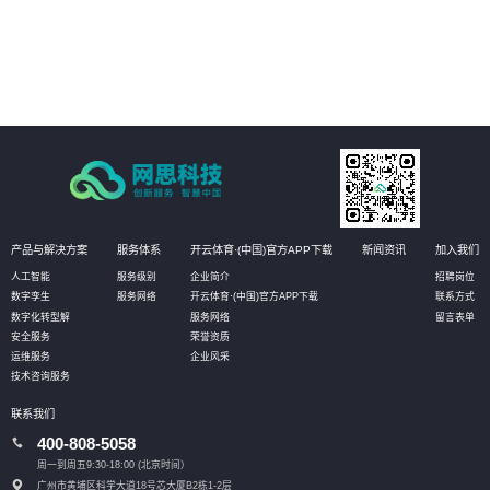
06
有利于信息共享
产品与解决方案
服务体系
开云体育·(中国)官方APP下载
新闻资讯
加入我们
人工智能
服务级别
企业简介
招聘岗位
数字孪生
服务网络
开云体育·(中国)官方APP下载
联系方式
数字化转型解
服务网络
留言表单
安全服务
荣誉资质
运维服务
企业风采
技术咨询服务
联系我们
400-808-5058
周一到周五9:30-18:00 (北京时间）
广州市黄埔区科学大道18号芯大厦B2栋1-2层