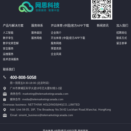
产品与解决方案
服务体系
开云体育·(中国)官方APP下载
新闻资讯
加入我们
人工智能
服务级别
企业简介
招聘岗位
数字孪生
服务网络
开云体育·(中国)官方APP下载
联系方式
数字化转型解
服务网络
留言表单
安全服务
荣誉资质
运维服务
企业风采
技术咨询服务
联系我们
400-808-5058
周一到周五9:30-18:00 (北京时间）
广州市黄埔区科学大道18号芯大厦B2栋1-2层
商务合作: marketing@telemarketingcanada.com
媒体合作: media@telemarketingcanada.com
Overseas business: NETTHINK HOLDINGS(HK)CO.,LIMITED
Add: Unit 04-05, 16F, The Broadway No.54-62 Lockhart Road,
Wanchai, HongKong
Email: sinontt_business@telemarketingcanada.com
开云体育·(中国)官方APP下载 版权所有