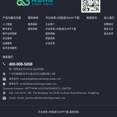
产品与解决方案
服务体系
开云体育·(中国)官方APP下载
新闻资讯
加入我们
人工智能
服务级别
企业简介
招聘岗位
数字孪生
服务网络
开云体育·(中国)官方APP下载
联系方式
数字化转型解
服务网络
留言表单
安全服务
荣誉资质
运维服务
企业风采
技术咨询服务
联系我们
400-808-5058
周一到周五9:30-18:00 (北京时间）
广州市黄埔区科学大道18号芯大厦B2栋1-2层
商务合作: marketing@telemarketingcanada.com
媒体合作: media@telemarketingcanada.com
Overseas business: NETTHINK HOLDINGS(HK)CO.,LIMITED
Add: Unit 04-05, 16F, The Broadway No.54-62 Lockhart Road,
Wanchai, HongKong
Email: sinontt_business@telemarketingcanada.com
开云体育·(中国)官方APP下载 版权所有