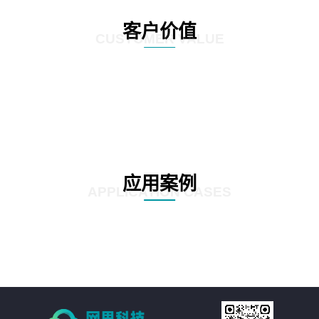
客户价值
CUSTOMER VALUE
应用案例
APPLICATION CASES