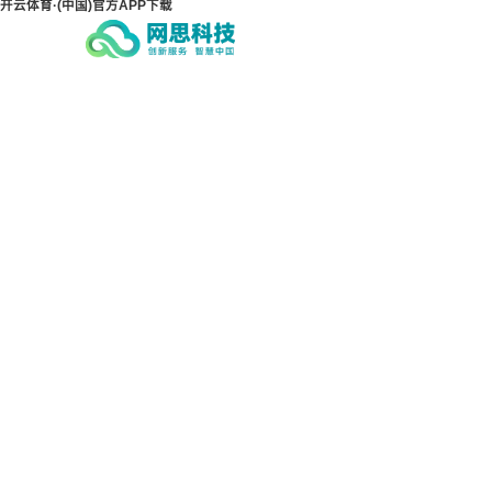
开云体育·(中国)官方APP下载
开云体育·(中国)官方APP
开云
下载
下载