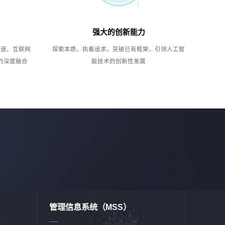
强大的创新能力
制造、互联网
探索本质、执着追求，突破已有框架，引领人工智
的深度融合
能技术的创新性发展
管理信息系统（MSS）