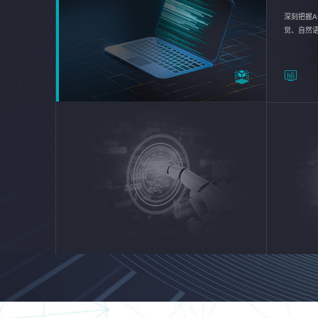
深刻把握A
觉、自然
续优化企业
平台