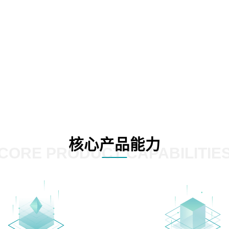
核心产品能力
CORE PRODUCT CAPABILITIE