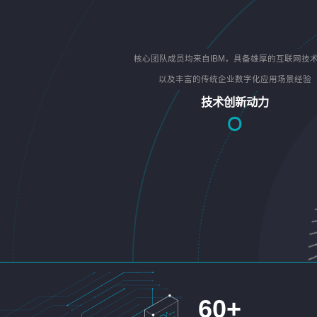
核心团队成员均来自IBM，具备雄厚的互联网技
以及丰富的传统企业数字化应用场景经验
技术创新动力
60
+