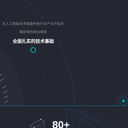
在人工智能技术赋能传统行业产业升级方
面获得的相当成就
全面扎实的技术基础
80
+