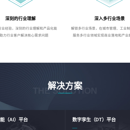
深刻的行业理解
深入多行业场景
行业经验，深刻的行业理解和产品化能
解锁多行业场景，在城市管理、工业
助力行业客户解决核心需求问题
服务多行业领域实现商业落地和产业
解决方案
THE SOLUTION
能（AI）平台
数字孪生（DT）平台