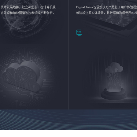
I技术发展趋势，建立AI生态，在计算机视
Digital Twins智慧解决方案是基于用户体
语言处理和知识图谱等技术领域不断创新，持
维建模还原实体场景，将数据和物理世界的
数智化转型加速器—AlphaMind®AI能力开放
现，使用户对关键数据有更直观的感受，推
成智能化转型，实现新旧动能的转换