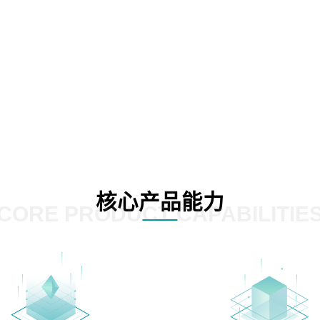
核心产品能力
CORE PRODUCT CAPABILITIE