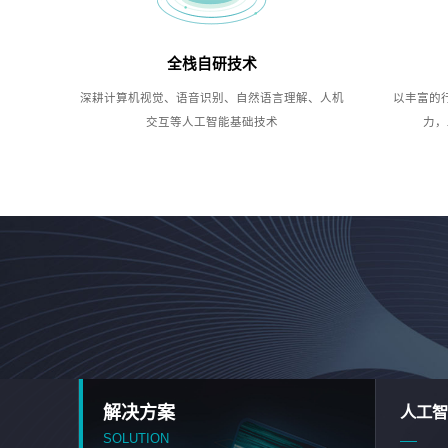
全栈自研技术
深耕计算机视觉、语音识别、自然语言理解、人机
以丰富的
交互等人工智能基础技术
力，
解决方案
人工智
SOLUTION