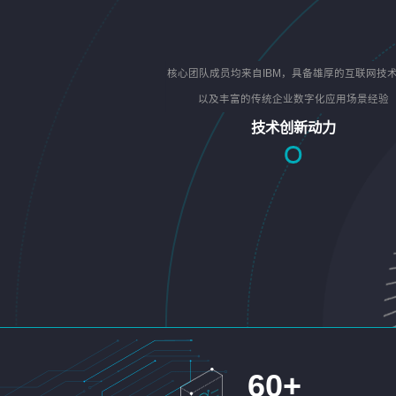
核心团队成员均来自IBM，具备雄厚的互联网技
以及丰富的传统企业数字化应用场景经验
技术创新动力
60
+