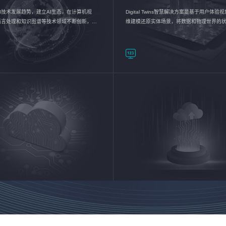
I技术发展趋势，建立AI生态，在计算机视
Digital Twins智慧解决方案是基于用户体
语言处理和知识图谱等技术领域不断创新，持
维建模还原实体场景，将数据和物理世界的
数智化转型加速器—AlphaMind®AI能力开放
现，使用户对关键数据有更直观的感受，推
成智能化转型，实现新旧动能的转换