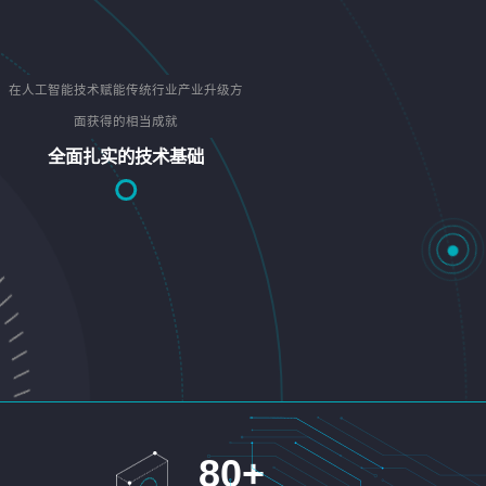
在人工智能技术赋能传统行业产业升级方
面获得的相当成就
全面扎实的技术基础
80
+