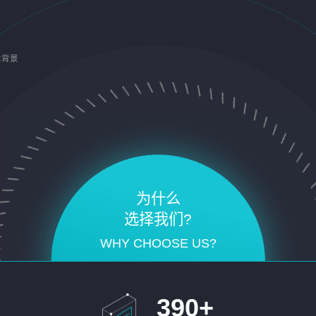
术背景
为什么
选择我们?
WHY CHOOSE US?
390
+