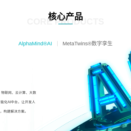
核心产品
CORE PRODUCTS
AlphaMind®AI
MetaTwins®数字孪生
I、物联网、云计算、大数
能化AI中台，让开发人
型，构建解决方案。