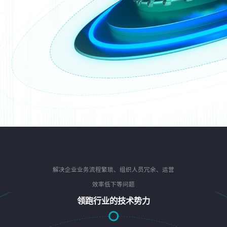
解决企业业务流程繁琐、组织人员冗余、运营
效率低下等问题
领跑行业的技术势力