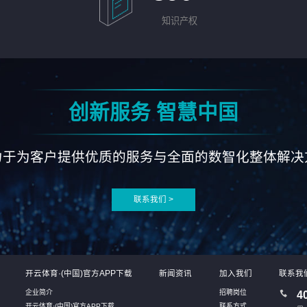
知识产权
创新服务 智慧中国
力于为客户提供优质的服务与全面的数智化整体解决
联系我们 >
开云体育·(中国)官方APP下载
新闻资讯
加入我们
联系我
企业简介
招聘岗位
4
开云体育·(中国)官方APP下载
联系方式