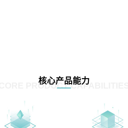
核心产品能力
CORE PRODUCT CAPABILITIE