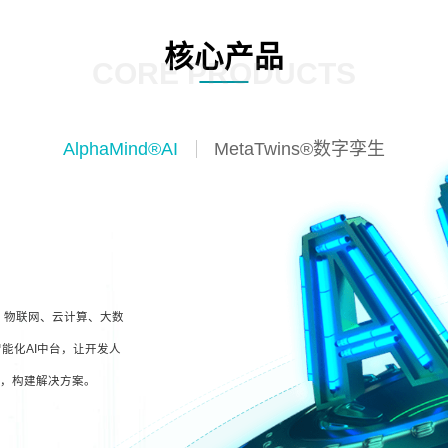
核心产品
CORE PRODUCTS
AlphaMind®AI
MetaTwins®数字孪生
I、物联网、云计算、大数
能化AI中台，让开发人
型，构建解决方案。