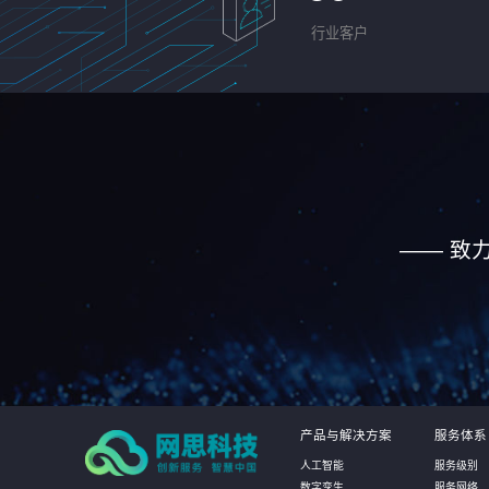
行业客户
—— 致
产品与解决方案
服务体系
人工智能
服务级别
数字孪生
服务网络