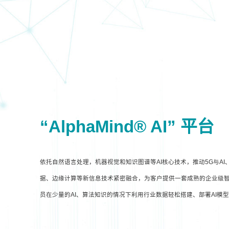
“AlphaMind® AI” 平台
依托自然语言处理，机器视觉和知识图谱等AI核心技术，推动5G与A
据、边缘计算等新信息技术紧密融合，为客户提供一套成熟的企业级智
员在少量的AI、算法知识的情况下利用行业数据轻松搭建、部署AI模