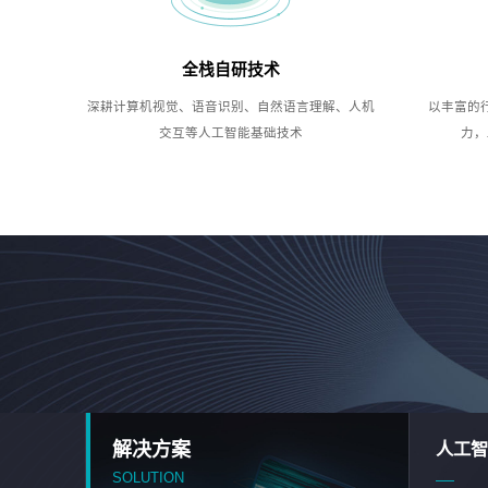
全栈自研技术
深耕计算机视觉、语音识别、自然语言理解、人机
以丰富的
交互等人工智能基础技术
力，
解决方案
人工智
SOLUTION