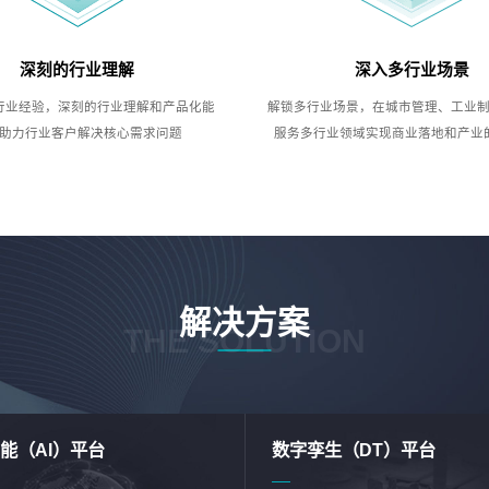
深刻的行业理解
深入多行业场景
行业经验，深刻的行业理解和产品化能
解锁多行业场景，在城市管理、工业
助力行业客户解决核心需求问题
服务多行业领域实现商业落地和产业
解决方案
THE SOLUTION
能（AI）平台
数字孪生（DT）平台