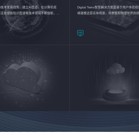
I技术发展趋势，建立AI生态，在计算机视
Digital Twins智慧解决方案是基于用户体
语言处理和知识图谱等技术领域不断创新，持
维建模还原实体场景，将数据和物理世界的
数智化转型加速器—AlphaMind®AI能力开放
现，使用户对关键数据有更直观的感受，推
成智能化转型，实现新旧动能的转换