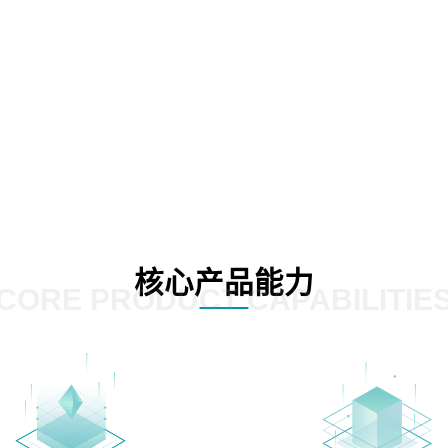
核心产品能力
CORE PRODUCT CAPABILITIE