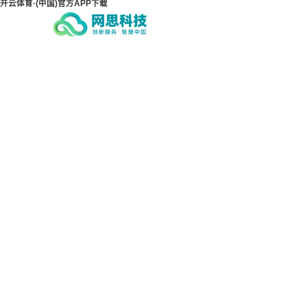
开云体育·(中国)官方APP下载
开云体育·(中国)官方APP
开云
下载
下载