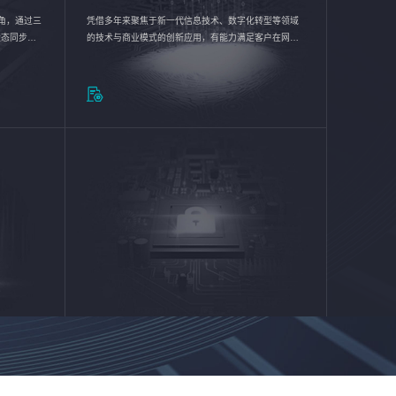
验视角，通过三
凭借多年来聚焦于新一代信息技术、数字化转型等领域
状态同步呈
的技术与商业模式的创新应用，有能力满足客户在网络
动各行业完
优化、运营维护和信息安全防护等方面的需求，为客户
提供安全、稳定、合规、持续的信息技术服务